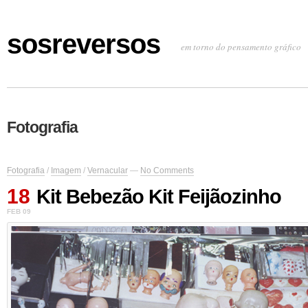
sosreversos
em torno do pensamento gráfico
Fotografia
Fotografia
/
Imagem
/
Vernacular
—
No Comments
18
Kit Bebezão Kit Feijãozinho
FEB 09