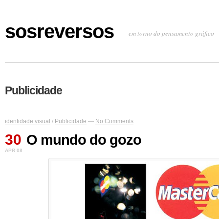
sosreversos
em torno do pensamento gráfico
Publicidade
identidade visual
/
Publicidade
—
No Comments
30
O mundo do gozo
APR 08