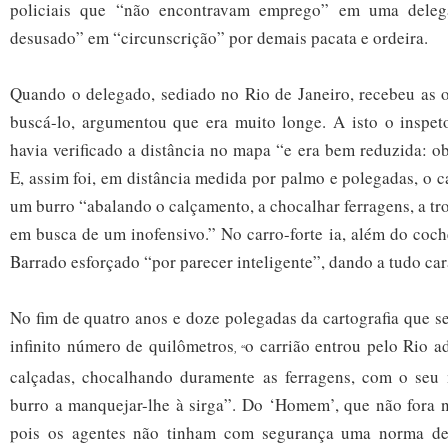
policiais que “não encontravam emprego” em uma deleg
desusado” em “circunscrição” por demais pacata e ordeira.
Quando o delegado, sediado no Rio de Janeiro, recebeu as o
buscá-lo, argumentou que era muito longe. A isto o inspeto
havia verificado a distância no mapa “e era bem reduzida: o
E, assim foi, em distância medida por palmo e polegadas, o c
um burro “abalando o
calçamento, a chocalhar ferragens, a tro
em busca de um inofensivo.” No carro-forte ia, além do coch
Barrado esforçado “por parecer inteligente”, dando a tudo cará
No fim de quatro anos e doze polegadas da cartografia que 
infinito número de quilômetros
o carrião entrou pelo Rio ad
, “
calçadas, chocalhando duramente as ferragens, com o seu
burro a manquejar-lhe à sirga”.
Do ‘Homem’, que não fora no
pois os agentes não tinham com segurança uma norma d