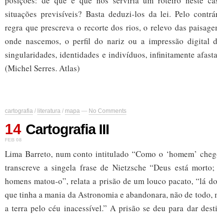
posições: de que é que nos serviria um roteiro neste c
situações previsíveis? Basta deduzi-los da lei. Pelo contr
regra que prescreva o recorte dos rios, o relevo das paisage
onde nascemos, o perfil do nariz ou a impressão digital
singularidades, identidades e indivíduos, infinitamente afast
(Michel Serres. Atlas)
cartografia
/
literatura
/
mapa
—
No Comments
14
Cartografia III
FEB 08
Lima Barreto, num conto intitulado “
Como o ‘homem’ chego
transcreve a singela frase de Nietzsche
“Deus está morto;
homens matou-o”, relata a prisão de um
louco pacato, “lá d
que tinha a mania da Astronomia e abandonara, não de todo, 
a terra pelo céu inacessível.” A prisão se deu para dar des